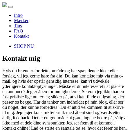
(current)
Intro
Mærker
Tips
FAQ
Kontakt
SHOP NU
Kontakt mig
Hvis du brænder for dette område og har spændende ideer eller
forslag, vil jeg gerne høre fra dig! Du kan kontakte mig via min e-
mail, og hvis der opstår gensidig interesse, kan vi udveksle
yderligere kontaktoplysninger. Måske er du interesseret i at placere
en annonce? Jeg er åben for mulighederne. Selvom jeg ikke har en
fast prisliste lige nu, er jeg sikker på, at vi kan finde en løsning, der
passer os begge. Har du tanker om indholdet på min blog, eller ser
du noget, der kunne forbedres? Du er altid velkommen til at skrive
til mig. Jeg tager konstruktiv kritik med åbent sind og værdsætter
ærlig feedback. Det er en god måde at gøre tingene bedre på, så tøv
ikke med at dele dine synspunkter. Jeg ser frem til at komme i
kontakt online! Lad os starte en samtale og se, hvor det fører os hen.